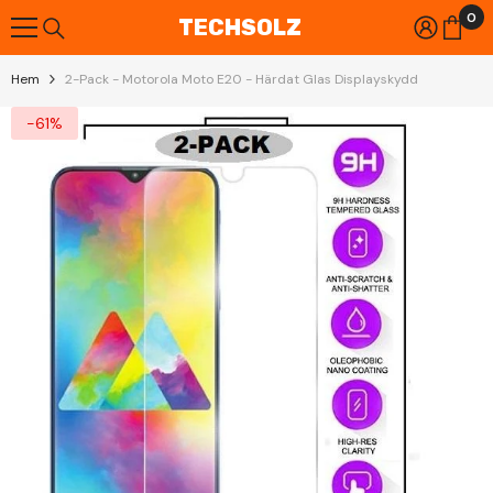
0
Gå Vidare Till Innehåll
0
TECHSOLZ
art
Hem
2-Pack - Motorola Moto E20 - Härdat Glas Displayskydd
-61%