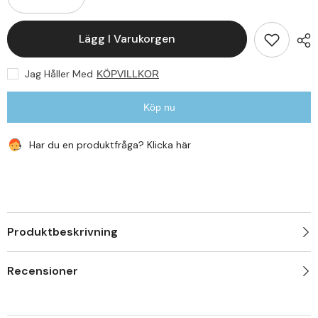
Minska
Öka
kvantitet
kvantitet
för
för
2-
2-
Lägg I Varukorgen
Pack
Pack
-
-
Motorola
Motorola
Jag Håller Med
KÖPVILLKOR
Moto
Moto
E20
E20
-
-
Härdat
Härdat
Köp nu
Glas
Glas
Displayskydd
Displayskydd
Har du en produktfråga? Klicka här
Produktbeskrivning
Recensioner