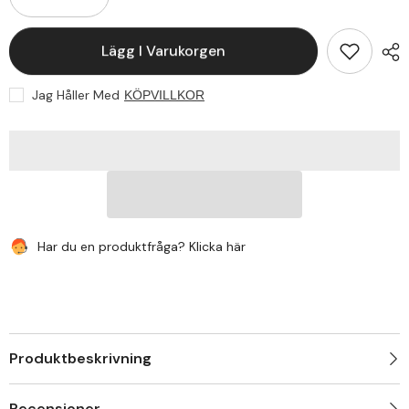
Minska
Öka
kvantitet
kvantitet
för
för
FOREVER
FOREVER
Lägg I Varukorgen
Väggladdare
Väggladdare
+
+
Lightning
Lightning
Jag Håller Med
KÖPVILLKOR
kable
kable
+
+
Billaddare
Billaddare
Har du en produktfråga? Klicka här
Produktbeskrivning
Recensioner