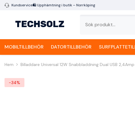
Gå Vidare Till Innehåll
Kundservice
🛍️
Upphämtning i butik – Norrköping
TECHSOLZ
MOBILTILLBEHÖR
DATORTILLBEHÖR
SURFPLATTETI
Hem
Billaddare Universal 12W Snabbladdning Dual USB 2,4Amp
-34%