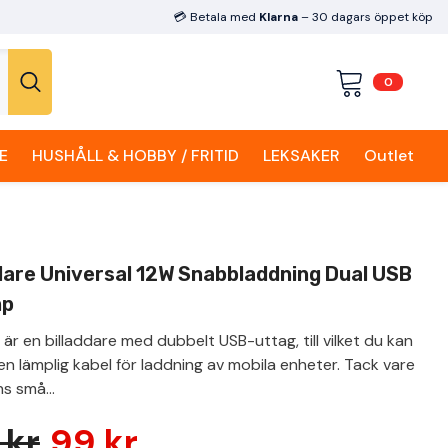
💳 Betala med
Klarna
– 30 dagars öppet köp
0
0
artiklar
E
HUSHÅLL & HOBBY / FRITID
LEKSAKER
Outlet
dare Universal 12W Snabbladdning Dual USB
mp
är en billaddare med dubbelt USB-uttag, till vilket du kan
en lämplig kabel för laddning av mobila enheter. Tack vare
s små...
 kr
99 kr