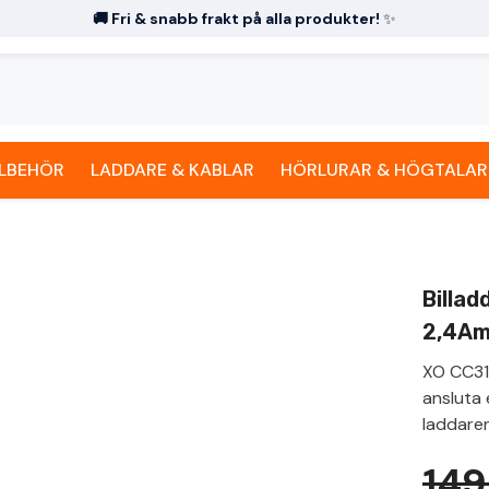
🚚 Fri & snabb frakt på alla produkter!
✨
LLBEHÖR
LADDARE & KABLAR
HÖRLURAR & HÖGTALAR
Billad
2,4A
XO CC31 
ansluta 
laddaren
149