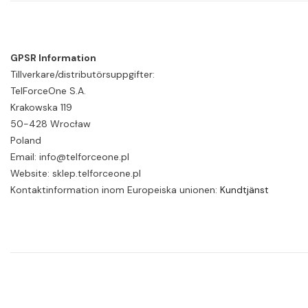
GPSR Information
Tillverkare/distributörsuppgifter:
TelForceOne S.A.
Krakowska 119
50-428 Wrocław
Poland
Email: info@telforceone.pl
Website: sklep.telforceone.pl
Kontaktinformation inom Europeiska unionen:
Kundtjänst